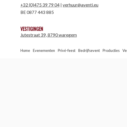
+32 (0)475 39 79 04
|
verhuur@aventi.eu
BE 0877 443 885
VESTIGINGEN
Jutestraat 39, 8790 waregem
Home
Evenementen
Privé-feest
Bedrijfsevent
Producties
Ve