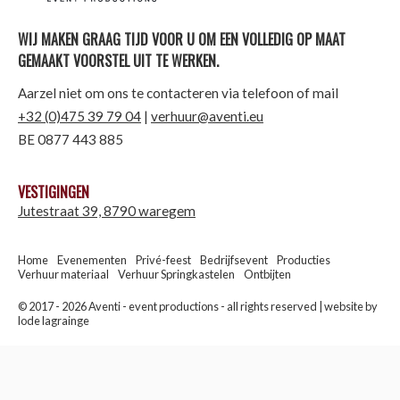
WIJ MAKEN GRAAG TIJD VOOR U OM EEN VOLLEDIG OP MAAT
GEMAAKT VOORSTEL UIT TE WERKEN.
Aarzel niet om ons te contacteren via telefoon of mail
+32 (0)475 39 79 04
|
verhuur@aventi.eu
BE 0877 443 885
VESTIGINGEN
Jutestraat 39, 8790 waregem
Home
Evenementen
Privé-feest
Bedrijfsevent
Producties
Verhuur materiaal
Verhuur Springkastelen
Ontbijten
© 2017 - 2026 Aventi - event productions - all rights reserved |
website by
lode lagrainge