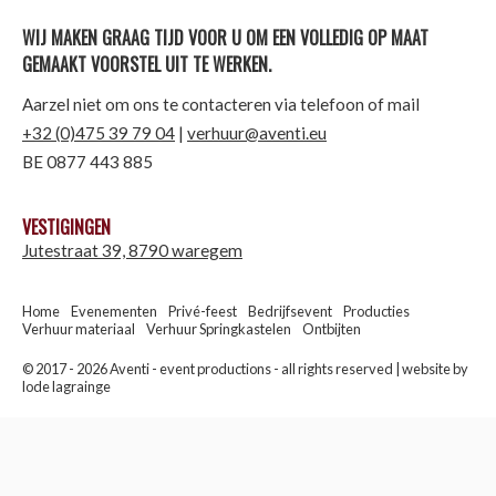
WIJ MAKEN GRAAG TIJD VOOR U OM EEN VOLLEDIG OP MAAT
GEMAAKT VOORSTEL UIT TE WERKEN.
Aarzel niet om ons te contacteren via telefoon of mail
+32 (0)475 39 79 04
|
verhuur@aventi.eu
BE 0877 443 885
VESTIGINGEN
Jutestraat 39, 8790 waregem
Home
Evenementen
Privé-feest
Bedrijfsevent
Producties
Verhuur materiaal
Verhuur Springkastelen
Ontbijten
© 2017 - 2026 Aventi - event productions - all rights reserved |
website by
lode lagrainge